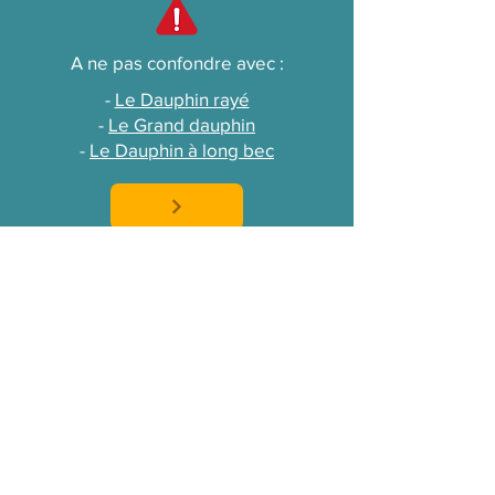
A ne pas confondre avec :
-
Le Dauphin rayé
-
Le Grand dauphin
-
Le Dauphin à long bec
Les Principales
Menaces
L'enchevêtrement dans des engins
de pêche, comme les filets
maillants, peut entraîner des
blessures graves, voire mortelles.
Bien que les prises accessoires