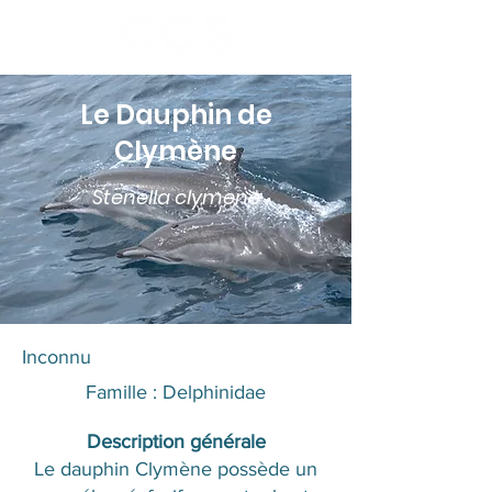
Le Dauphin de
Clymène
Stenella clymene
​Inconnu
Famille : Delphinidae​​
Description générale
Le dauphin Clymène possède un