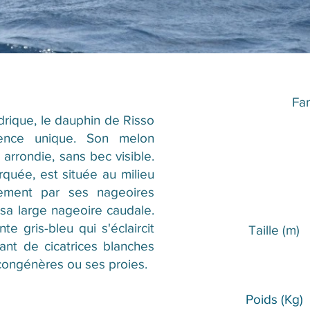
Fam
drique, le dauphin de Risso
ence unique. Son melon
arrondie, sans bec visible.
rquée, est située au milieu
lement par ses nageoires
 sa large nageoire caudale.
e gris-bleu qui s'éclaircit
Taille (m)​​
ant de cicatrices blanches
congénères ou ses proies.
Poids (Kg)