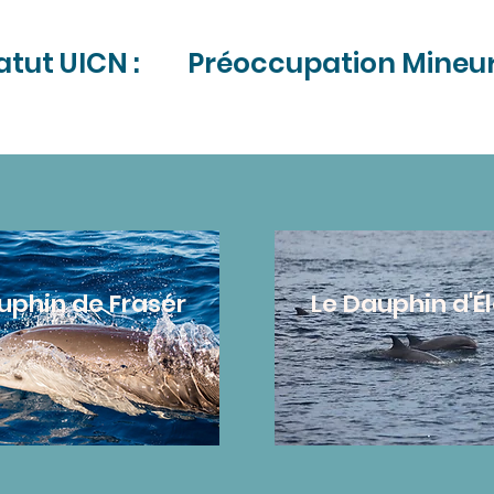
atut UICN :
Préoccupation Mineu
uphin de Fraser
Le Dauphin d'É