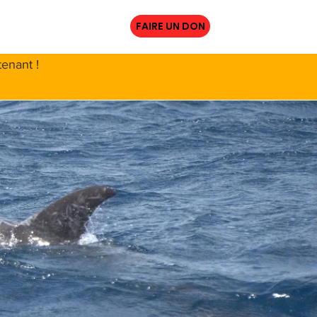
URCES
More
FAIRE UN DON
enant !