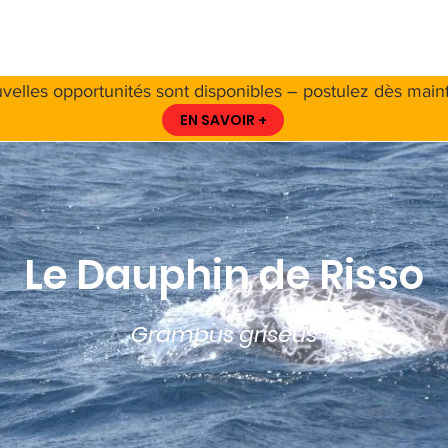
 PROPOS DE LA CCS
A PROPOS DES CÉTACÉS
RESSO
velles opportunités sont disponibles – postulez dès maint
EN SAVOIR +
Le Dauphin de Risso
Grampus griseus