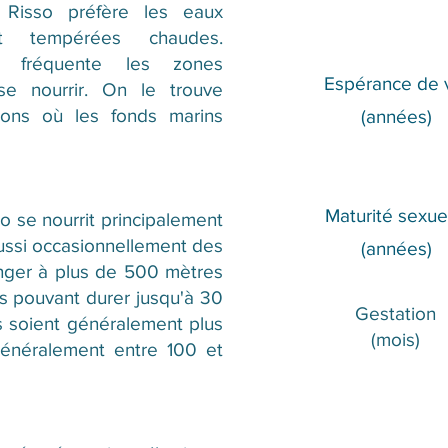
 Risso préfère les eaux
 et tempérées chaudes.
il fréquente les zones
Espérance de 
e nourrir. On le trouve
gions où les fonds marins
(années)
Maturité sexue
 se nourrit principalement
ussi occasionnellement des
(années)
onger à plus de 500 mètres
s pouvant durer jusqu'à 30
Gestation
s soient généralement plus
(mois)
généralement entre 100 et