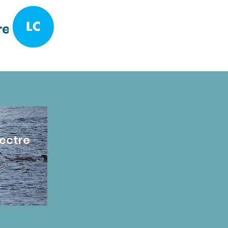
re
lectre