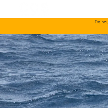
ACCUEIL
A
De nou