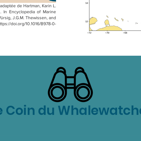
 adaptée de Hartman, Karin L.
. In Encyclopedia of Marine
Würsig, J.G.M. Thewissen, and
ttps://doi.org/10.1016/B978-0-
e Coin du Whalewatch