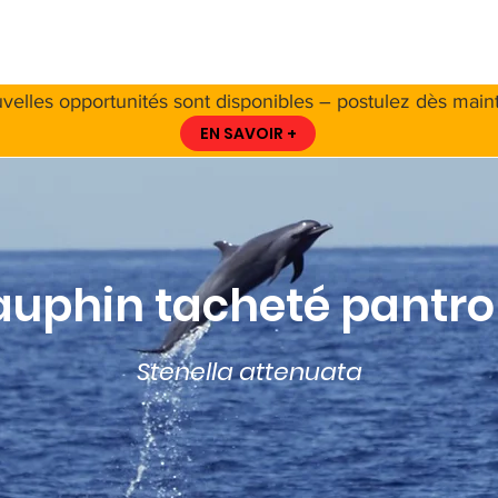
 PROPOS DE LA CCS
A PROPOS DES CÉTACÉS
RESSO
velles opportunités sont disponibles – postulez dès maint
EN SAVOIR +
auphin tacheté pantro
Stenella attenuata