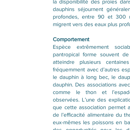
la disponibilité des proies dan
dauphins séjournent général
profondes, entre 90 et 300 
migrent vers des eaux plus prof
Comportement
Espèce extrêmement sociab
pantropical forme souvent d
atteindre plusieurs centaines
fréquemment avec d’autres es
le dauphin à long bec, le dau
dauphin. Des associations ave
comme le thon et l’espad
observées. L’une des explicati
que cette association permet 
de l’efficacité alimentaire du t
eux-mêmes les poissons en ban
des opportunités pour les da