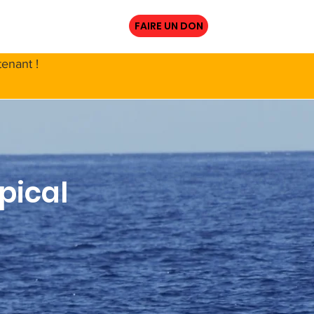
URCES
More
FAIRE UN DON
enant !
pical