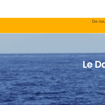
ACCUEIL
A
De nou
Le D