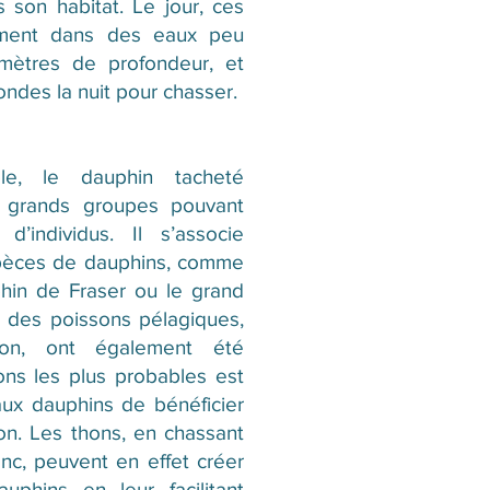
s son habitat. Le jour, ces
ement dans des eaux peu
mètres de profondeur, et
ondes la nuit pour chasser.
le, le dauphin tacheté
e grands groupes pouvant
 d’individus. Il s’associe
pèces de dauphins, comme
phin de Fraser ou le grand
c des poissons pélagiques,
on, ont également été
ons les plus probables est
aux dauphins de bénéficier
hon. Les thons, en chassant
c, peuvent en effet créer
uphins en leur facilitant