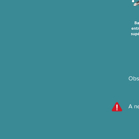
Obs
A n