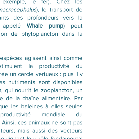
r exemple, le fer). Chez les
macrocephalus
), le transport de
tants des profondeurs vers la
t appelé
Whale pump
) peut
tion de phytoplancton dans la
espèces agissent ainsi comme
timulent la productivité du
ée un cercle vertueux : plus il y
es nutriments sont disponibles
, qui nourrit le zooplancton, un
e de la chaîne alimentaire. Par
ue les baleines à elles seules
roductivité mondiale du
 Ainsi, ces animaux ne sont pas
teurs, mais aussi des vecteurs
soulignant leur rôle fondamental