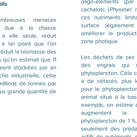
oligo-éléments (pa
lls
.
cachalots (
Physeter 
ces nutriments limi
mbreuses menaces
surface (égalemen
ion due à la chasse
améliorer la produc
à elle seule, réduit
zone photique.
 à tel point que l'on
 réduit la biomasse des
Les déchets de ces 
 qu'on estimait que 11
des engrais qui s
aient stockées par an
phytoplancton. Cela cr
che industrielle, cette
a de cétacés, plus l
illions de tonnes par
pour le phytoplancton
plus grande quantité de
animal situé à la bas
exemple, on estime q
augmentent la p
phytoplancton de 1 %.
seulement des préda
actifs de nutriments, 