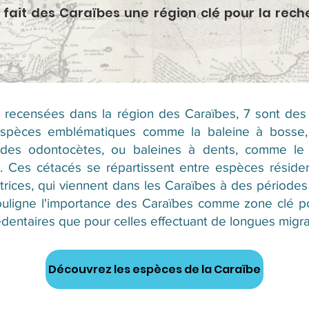
é fait des Caraïbes une région clé pour la rec
 recensées dans la région des Caraïbes, 7 sont des
espèces emblématiques comme la baleine à bosse, l
es odontocètes, ou baleines à dents, comme le c
ue. Ces cétacés se répartissent entre espèces résiden
trices, qui viennent dans les Caraïbes à des période
souligne l'importance des Caraïbes comme zone clé po
édentaires que pour celles effectuant de longues migra
Découvrez les espèces de la Caraïbe