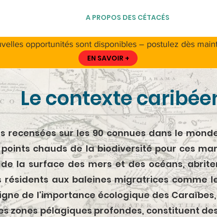
 PROPOS DE LA CCS
A PROPOS DES CÉTACÉS
RESSO
velles opportunités sont disponibles – postulez dès maint
EN SAVOIR +
Le contexte caribée
s recensées sur les 90 connues dans le monde,
 points chauds de la biodiversité pour ces ma
de la surface des mers et des océans, abriten
rs résidents aux baleines migratrices comme l
gne de l'importance écologique des Caraïbes, 
 les zones pélagiques profondes, constituent de