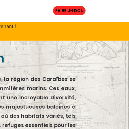
URCES
More
FAIRE UN DON
enant !
n
 la région des Caraïbes se
mmifères marins. Ces eaux,
t une incroyable diversité,
es majestueuses baleines à
où des habitats variés, tels
s refuges essentiels pour les