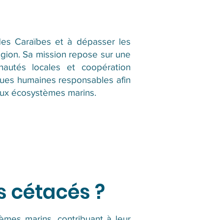
des Caraïbes et à dépasser les
égion. Sa mission repose sur une
unautés locales et coopération
iques humaines responsables afin
 aux écosystèmes marins.
s cétacés ?
èmes marins, contribuant à leur