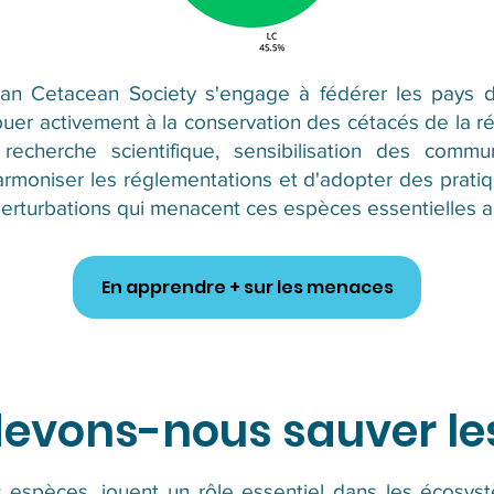
ean Cetacean Society s'engage à fédérer les pays 
buer activement à la conservation des cétacés de la r
t recherche scientifique, sensibilisation des comm
d'harmoniser les réglementations et d'adopter des prat
 perturbations qui menacent ces espèces essentielles
En apprendre + sur les menaces
evons-nous sauver le
espèces, jouent un rôle essentiel dans les écosyst