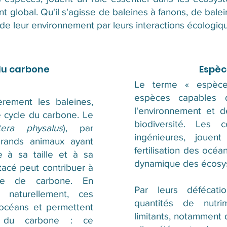
nt global. Qu'il s'agisse de baleines à fanons, de bal
e de leur environnement par leurs interactions écologi
du carbone
Espèc
Le terme « espèce
espèces capables d
èrement les baleines,
l'environnement et d
e cycle du carbone. Le
biodiversité. Les 
tera physalus
), par
ingénieures, jouen
grands animaux ayant
fertilisation des océan
e à sa taille et à sa
dynamique des écosy
tacé peut contribuer à
tive de carbone. En
Par leurs défécati
nt naturellement, ces
quantités de nutri
 océans et permettent
limitants, notamment 
e du carbone : ce