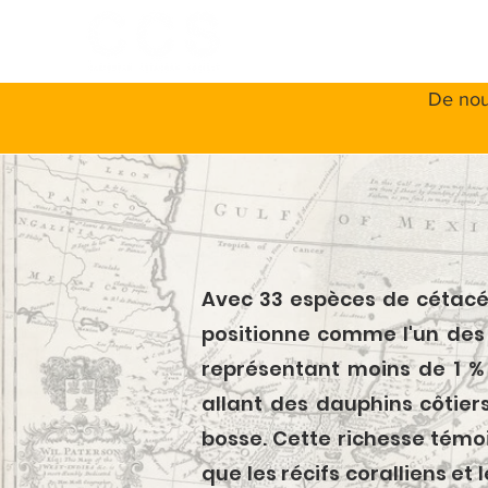
ACCUEIL
A
De nou
Avec 33 espèces de cétacé
positionne comme l'un des
représentant moins de 1 % 
allant des dauphins côtie
bosse. Cette richesse témoi
que les récifs coralliens et