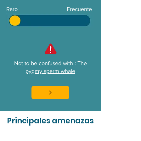
Raro
Frecuente
Not to be confused with : The
pygmy sperm whale
Principales amenazas
Los cachalotes enanos están
amenazados por el enredo en artes