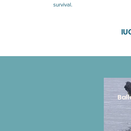
survival.
IU
Bal