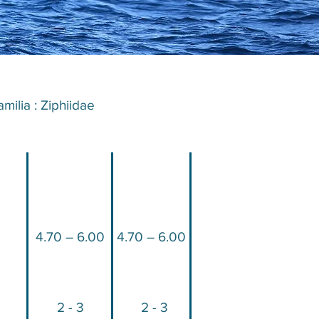
amilia :
Ziphiidae
​
4.70 – 6.00
4.70 – 6.00
2 - 3
2 - 3