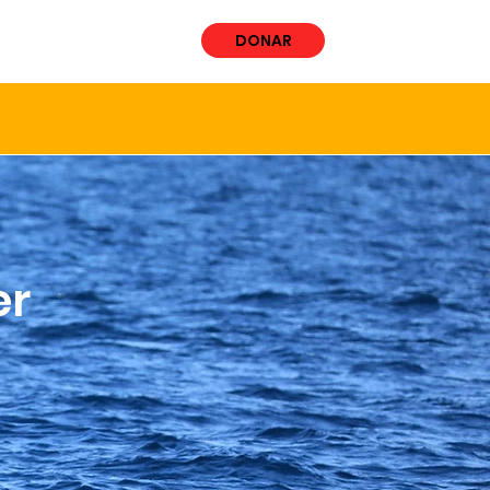
ÚCRATE
More
DONAR
er