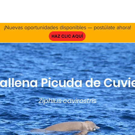
E NOSOTROS
RED
PROYECTO
RECURSOS
INVOL
¡Nuevas oportunidades disponibles — postúlate ahora!
HAZ CLIC AQUÍ
allena Picuda de Cuvi
Ziphius cavirostris