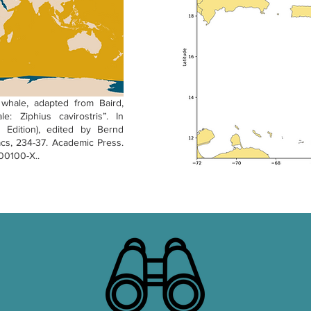
 whale, adapted from Baird,
: Ziphius cavirostris”. In
 Edition), edited by Bernd
acs, 234-37. Academic Press.
.00100-X..