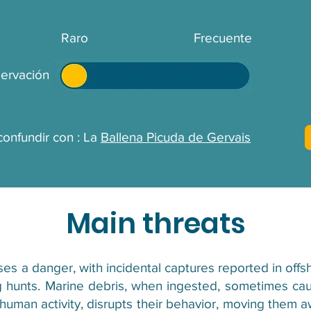
Raro
Frecuente
ervación :
confundir con : La
Ballena Picuda de Gervais
Main threats
s a danger, with incidental captures reported in offsho
 hunts. Marine debris, when ingested, sometimes caus
o human activity, disrupts their behavior, moving them a