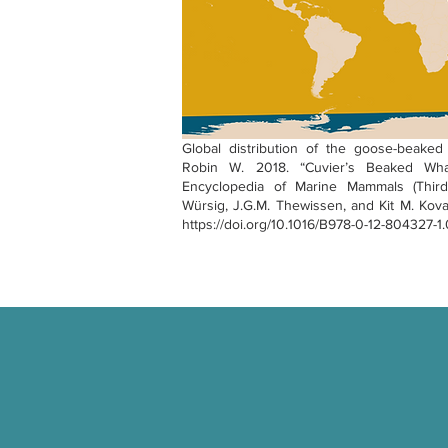
Global distribution of the goose-beaked
Robin W. 2018. “Cuvier’s Beaked Whale
Encyclopedia of Marine Mammals (Third
Würsig, J.G.M. Thewissen, and Kit M. Kov
https://doi.org/10.1016/B978-0-12-804327-1