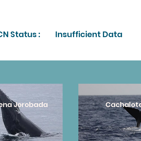
CN Status :
Insufficient Data
lena Jorobada
Cachalot