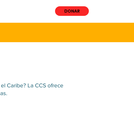
ÚCRATE
More
DONAR
n el Caribe? La CCS ofrece
as.