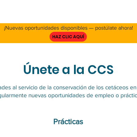
E NOSOTROS
RED
PROYECTO
RECURSOS
INVOL
¡Nuevas oportunidades disponibles — postúlate ahora!
HAZ CLIC AQUÍ
Únete a la CCS
des al servicio de la conservación de los cetáceos e
gularmente nuevas oportunidades de empleo o práctic
Prácticas