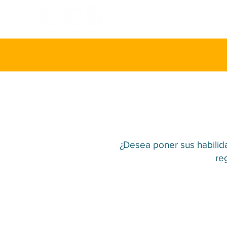
INICIO
SOBR
¿Desea poner sus habilida
re