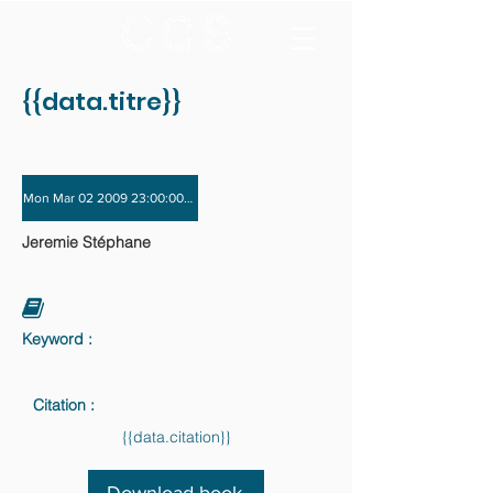
{{data.titre}}
Mon Mar 02 2009 23:00:00 GMT+0000 (Coordinated Universal Time) - Mon Nov
Jeremie Stéphane
Keyword :
Citation :
{{data.citation}}
Download book