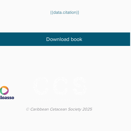
{{data.citation}}
Download book
© Caribbean Cetacean Society 2025