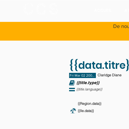
ACCUEIL
A
De nou
{{data.titre}
Claridge Diane
Fri Mar 02 2001 23:00:00 GMT+0000 (C
{{title.type}}
{{title.language}}
{{Region.data}}
{{Ile.data}}