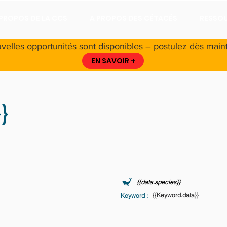
 PROPOS DE LA CCS
A PROPOS DES CÉTACÉS
RESSO
velles opportunités sont disponibles – postulez dès maint
EN SAVOIR +
}
oordinated Universal Time) - Fri Nov 30 2001 23:00:00 GMT+0000 (Coordinated Uni
{{data.species}}
{{Keyword.data}}
Keyword :