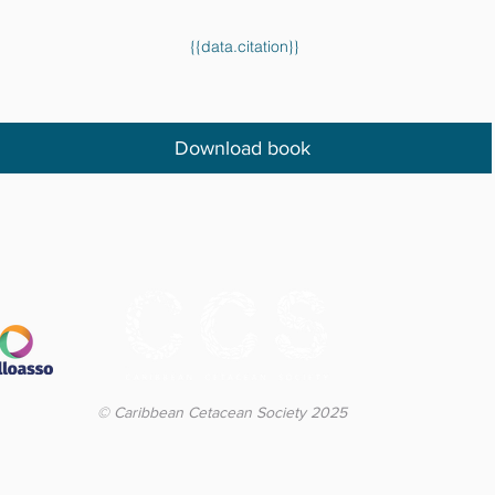
{{data.citation}}
Download book
© Caribbean Cetacean Society 2025