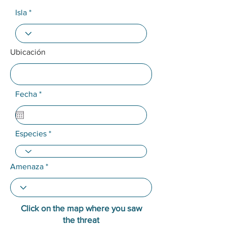
Isla
Ubicación
r
Fecha
*
e
q
u
i
Especies
r
e
d
Amenaza
Click on the map where you saw
the threat