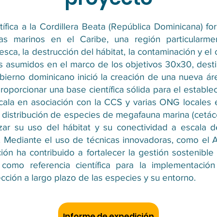
ífica a la Cordillera Beata (República Dominicana) f
mas marinos en el Caribe, una región particularm
ca, la destrucción del hábitat, la contaminación y el 
s asumidos en el marco de los objetivos 30x30, dest
bierno dominicano inició la creación de una nueva ár
proporcionar una base científica sólida para el establ
ala en asociación con la CCS y varias ONG locales e
 y distribución de especies de megafauna marina (cetác
izar su uso del hábitat y su conectividad a escala d
Mediante el uso de técnicas innovadoras, como el A
ión ha contribuido a fortalecer la gestión sostenible
n como referencia científica para la implementaci
ción a largo plazo de las especies y su entorno.
Informe de expedición