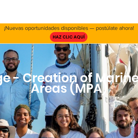
E NOSOTROS
RED
PROYECTO
RECURSOS
INVOL
¡Nuevas oportunidades disponibles — postúlate ahora!
HAZ CLIC AQUÍ
e - Creation of Marin
Areas (MPA)