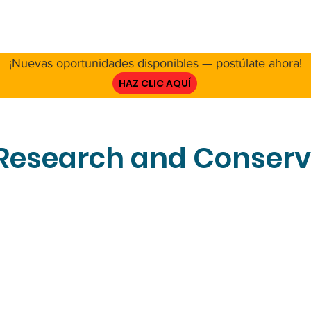
E NOSOTROS
RED
PROYECTO
RECURSOS
INVOL
¡Nuevas oportunidades disponibles — postúlate ahora!
HAZ CLIC AQUÍ
Research and Conserv