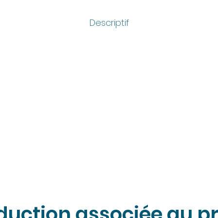
Descriptif
duction associée au pr