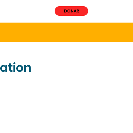
ÚCRATE
More
DONAR
ation