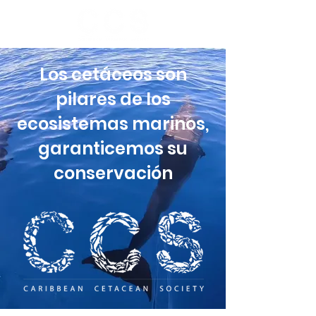
Los cetáceos son
pilares de los
ecosistemas marinos,
garanticemos su
conservación