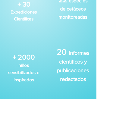
especies
​+ 30
de cetáceos
Expediciones
monitoreadas
Científicas
​20
informes
​+ 2000
científicos y
niños
publicaciones
sensibilizados e
redactados
inspirados
+ 300
+ 70
participantes
organizaciones