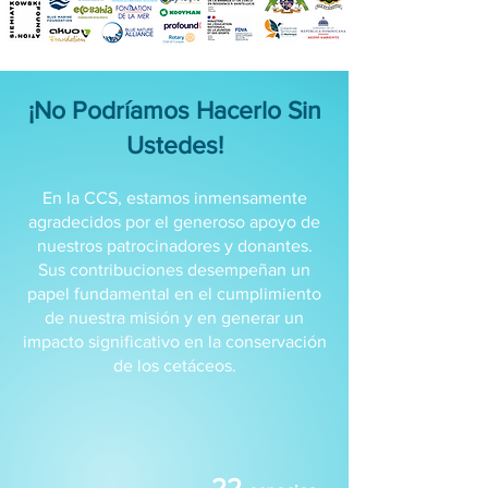
¡No Podríamos Hacerlo Sin
Ustedes!
En la CCS, estamos inmensamente
agradecidos por el generoso apoyo de
nuestros patrocinadores y donantes.
Sus contribuciones desempeñan un
papel fundamental en el cumplimiento
de nuestra misión y en generar un
impacto significativo en la conservación
de los cetáceos.
22